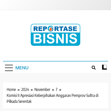
Skip
to
content
Reportase Bisnis
Media Berita Indonesia
MENU
Home
2024
November
7
Komisi II Apresiasi Keberpihakan Anggaran Pemprov Sultra di
Pilkada Serentak