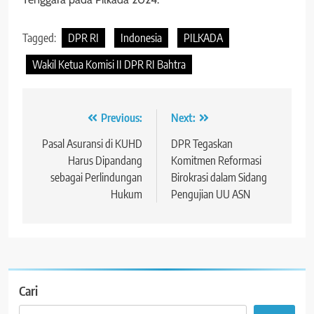
Tagged:
DPR RI
Indonesia
PILKADA
Wakil Ketua Komisi II DPR RI Bahtra
Navigasi
Previous:
Next:
pos
Pasal Asuransi di KUHD
DPR Tegaskan
Harus Dipandang
Komitmen Reformasi
sebagai Perlindungan
Birokrasi dalam Sidang
Hukum
Pengujian UU ASN
Cari