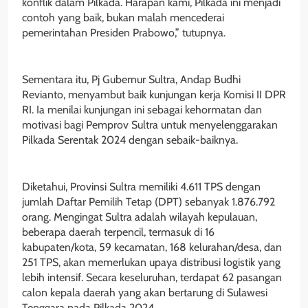
konflik dalam Pilkada. Harapan kami, Pilkada ini menjadi
contoh yang baik, bukan malah mencederai
pemerintahan Presiden Prabowo,” tutupnya.
Sementara itu, Pj Gubernur Sultra, Andap Budhi
Revianto, menyambut baik kunjungan kerja Komisi II DPR
RI. Ia menilai kunjungan ini sebagai kehormatan dan
motivasi bagi Pemprov Sultra untuk menyelenggarakan
Pilkada Serentak 2024 dengan sebaik-baiknya.
Diketahui, Provinsi Sultra memiliki 4.611 TPS dengan
jumlah Daftar Pemilih Tetap (DPT) sebanyak 1.876.792
orang. Mengingat Sultra adalah wilayah kepulauan,
beberapa daerah terpencil, termasuk di 16
kabupaten/kota, 59 kecamatan, 168 kelurahan/desa, dan
251 TPS, akan memerlukan upaya distribusi logistik yang
lebih intensif. Secara keseluruhan, terdapat 62 pasangan
calon kepala daerah yang akan bertarung di Sulawesi
Tenggara pada Pilkada 2024.