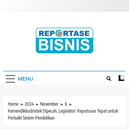
Skip
to
content
Reportase Bisnis
Media Berita Indonesia
MENU
Home
2024
November
6
Kemendikbudristek Dipecah, Legislator: Keputusan Tepat untuk
Perbaiki Sistem Pendidikan