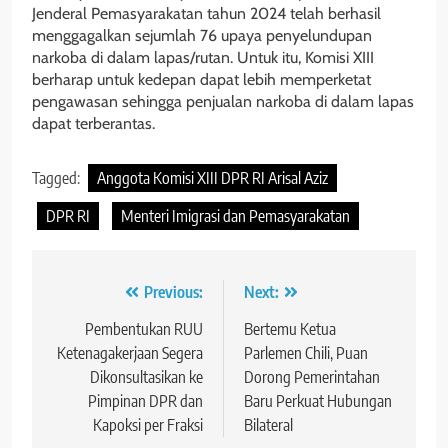
Jenderal Pemasyarakatan tahun 2024 telah berhasil
menggagalkan sejumlah 76 upaya penyelundupan
narkoba di dalam lapas/rutan. Untuk itu, Komisi XIII
berharap untuk kedepan dapat lebih memperketat
pengawasan sehingga penjualan narkoba di dalam lapas
dapat terberantas.
Tagged:
Anggota Komisi XIII DPR RI Arisal Aziz
DPR RI
Menteri Imigrasi dan Pemasyarakatan
Navigasi
Previous:
Next:
pos
Pembentukan RUU
Bertemu Ketua
Ketenagakerjaan Segera
Parlemen Chili, Puan
Dikonsultasikan ke
Dorong Pemerintahan
Pimpinan DPR dan
Baru Perkuat Hubungan
Kapoksi per Fraksi
Bilateral