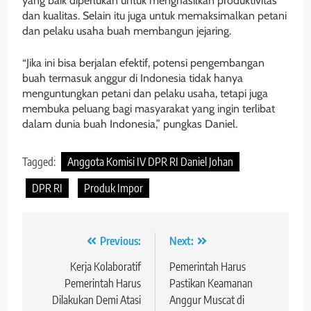
yang baik diperlukan untuk menghasilkan produktivitas
dan kualitas. Selain itu juga untuk memaksimalkan petani
dan pelaku usaha buah membangun jejaring.
“Jika ini bisa berjalan efektif, potensi pengembangan
buah termasuk anggur di Indonesia tidak hanya
menguntungkan petani dan pelaku usaha, tetapi juga
membuka peluang bagi masyarakat yang ingin terlibat
dalam dunia buah Indonesia,” pungkas Daniel.
Tagged:
Anggota Komisi IV DPR RI Daniel Johan
DPR RI
Produk Impor
Navigasi
Previous:
Next:
pos
Kerja Kolaboratif
Pemerintah Harus
Pemerintah Harus
Pastikan Keamanan
Dilakukan Demi Atasi
Anggur Muscat di