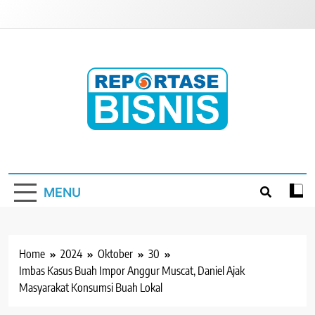
Skip
to
content
Reportase Bisnis
Media Berita Indonesia
MENU
Home
2024
Oktober
30
Imbas Kasus Buah Impor Anggur Muscat, Daniel Ajak
Masyarakat Konsumsi Buah Lokal