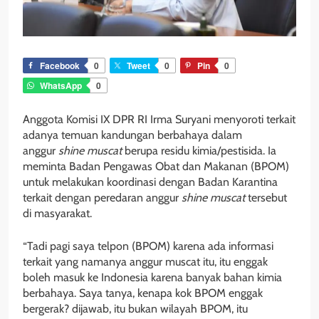
Facebook
0
Tweet
0
Pin
0
WhatsApp
0
Anggota Komisi IX DPR RI Irma Suryani menyoroti terkait
adanya temuan kandungan berbahaya dalam
anggur
shine muscat
berupa residu kimia/pestisida. Ia
meminta Badan Pengawas Obat dan Makanan (BPOM)
untuk melakukan koordinasi dengan Badan Karantina
terkait dengan peredaran anggur
shine muscat
tersebut
di masyarakat.
“Tadi pagi saya telpon (BPOM) karena ada informasi
terkait yang namanya anggur muscat itu, itu enggak
boleh masuk ke Indonesia karena banyak bahan kimia
berbahaya. Saya tanya, kenapa kok BPOM enggak
bergerak? dijawab, itu bukan wilayah BPOM, itu