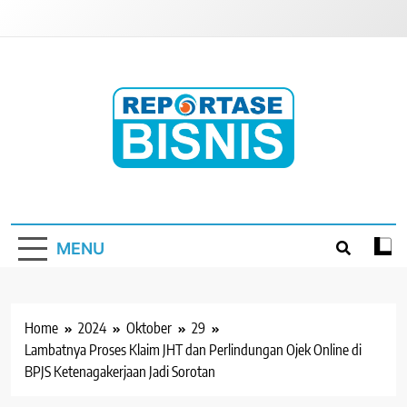
Skip
to
content
Reportase Bisnis
Media Berita Indonesia
MENU
Home
2024
Oktober
29
Lambatnya Proses Klaim JHT dan Perlindungan Ojek Online di
BPJS Ketenagakerjaan Jadi Sorotan