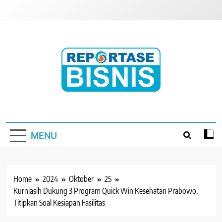
Skip
to
content
Reportase Bisnis
Media Berita Indonesia
MENU
Home
2024
Oktober
25
Kurniasih Dukung 3 Program Quick Win Kesehatan Prabowo,
Titipkan Soal Kesiapan Fasilitas