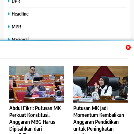
DPR
Headline
MPR
Nasional
Peristiwa
Polhukam
Uncategorized
Abdul Fikri: Putusan MK
Putusan MK Jadi
©2023
.
ReportaseBisnis
Perkuat Konstitusi,
Momentum Kembalikan
Anggaran MBG Harus
Anggaran Pendidikan
Redaksi
Pedoman Pemberitaan Media Siber
Dipisahkan dari
untuk Peningkatan
Privacy Policy
Disclaimer