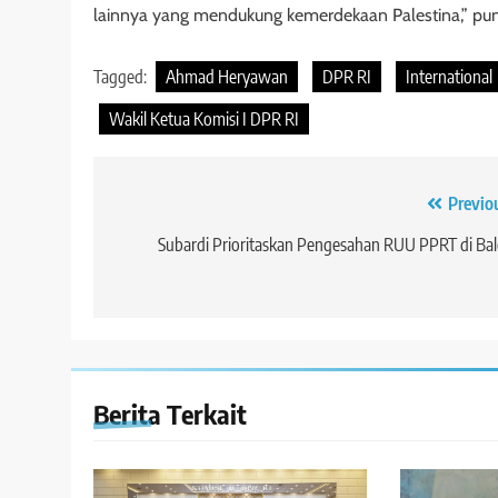
lainnya yang mendukung kemerdekaan Palestina,” pu
Tagged:
Ahmad Heryawan
DPR RI
International
Wakil Ketua Komisi I DPR RI
Navigasi
Previo
pos
Subardi Prioritaskan Pengesahan RUU PPRT di Ba
Berita Terkait