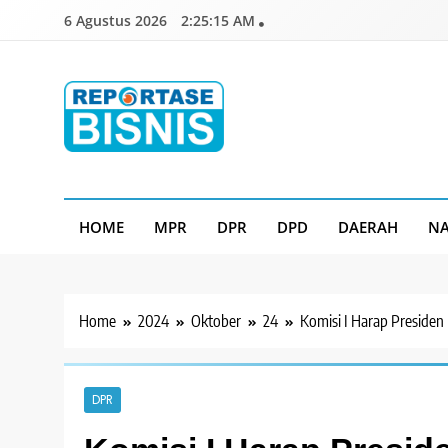
Skip
6 Agustus 2026
2:25:16 AM
to
content
Reportase Bisnis
Media Berita Indonesia
HOME
MPR
DPR
DPD
DAERAH
NA
Home
2024
Oktober
24
Komisi I Harap Presiden
DPR