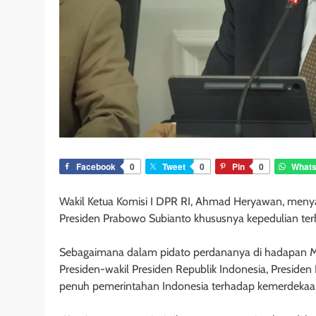
Facebook
0
Tweet
0
Pin
0
What
Wakil Ketua Komisi I DPR RI, Ahmad Heryawan, men
Presiden Prabowo Subianto khususnya kepedulian ter
Sebagaimana dalam pidato perdananya di hadapan Ma
Presiden-wakil Presiden Republik Indonesia, Presi
penuh pemerintahan Indonesia terhadap kemerdekaan 