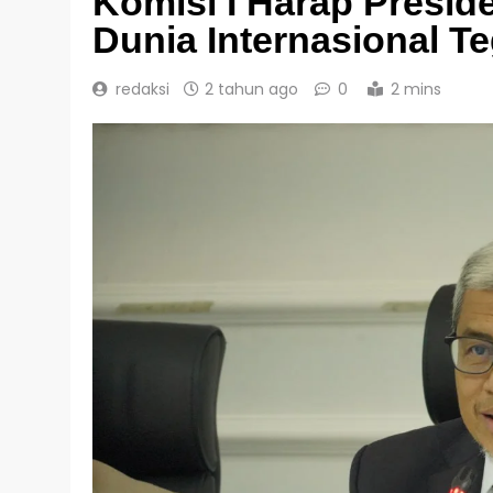
Komisi I Harap Presid
Dunia Internasional T
redaksi
2 tahun ago
0
2 mins