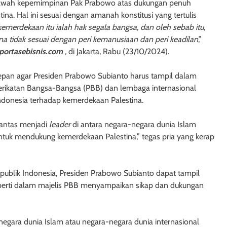
i bawah kepemimpinan Pak Prabowo atas dukungan penuh
a. Hal ini sesuai dengan amanah konstitusi yang tertulis
erdekaan itu ialah hak segala bangsa, dan oleh sebab itu,
na tidak sesuai dengan peri kemanusiaan dan peri keadilan
,”
eportasebisnis.com
,
di Jakarta, Rabu (23/10/2024).
e depan agar Presiden Prabowo Subianto harus tampil dalam
serikatan Bangsa-Bangsa (PBB) dan lembaga internasional
ndonesia terhadap kemerdekaan Palestina.
pantas menjadi
leader
di antara negara-negara dunia Islam
ntuk mendukung kemerdekaan Palestina,” tegas pria yang kerap
publik Indonesia, Presiden Prabowo Subianto dapat tampil
eperti dalam majelis PBB menyampaikan sikap dan dukungan
egara dunia Islam atau negara-negara dunia internasional