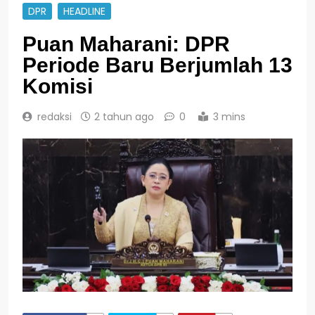
DPR
HEADLINE
Puan Maharani: DPR
Periode Baru Berjumlah 13
Komisi
redaksi
2 tahun ago
0
3 mins