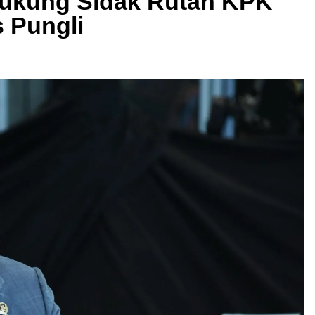
 Dukung Sidak Rutan KPK
 Pungli