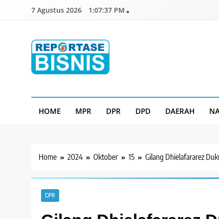
Skip
7 Agustus 2026
1:07:38 PM
to
content
Reportase Bisnis
Media Berita Indonesia
HOME
MPR
DPR
DPD
DAERAH
NA
Home
2024
Oktober
15
Gilang Dhielafararez Du
DPR