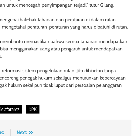
kah untuk mencegah penyimpangan terjadi,” tutur Gilang.
mengenai hak-hak tahanan dan peraturan di dalam rutan
n mengetahui peraturan-peraturan yang harus dipatuhi di rutan.
i akan membantu memastikan bahwa semua tahanan mendapatkan
dak bisa menggunakan uang atau pengaruh untuk mendapatkan
u.
eformasi sistem pengelolaan rutan. Jika dibiarkan tanpa
an mencoreng penegak hukum sekaligus menurunkan kepercayaan
negak hukum sekalipun tidak luput dari persoalan pelanggaran
ielafararez
KPK
us:
Next: