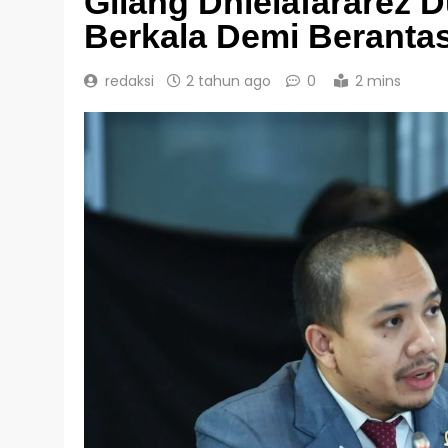
Gilang Dhielafararez
Berkala Demi Berantas
redaksi
2 tahun ago
0
2 mins