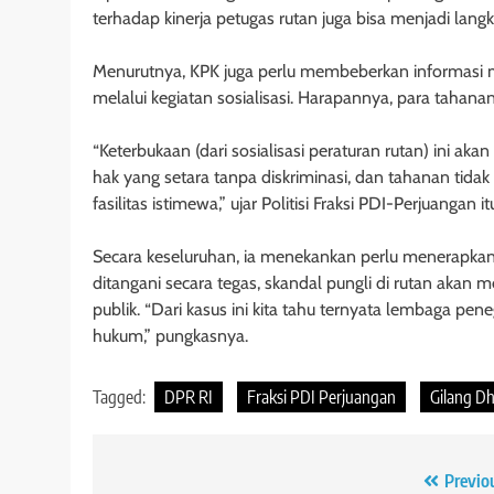
terhadap kinerja petugas rutan juga bisa menjadi lang
Menurutnya, KPK juga perlu membeberkan informasi 
melalui kegiatan sosialisasi. Harapannya, para tahana
“Keterbukaan (dari sosialisasi peraturan rutan) in
hak yang setara tanpa diskriminasi, dan tahanan ti
fasilitas istimewa,” ujar Politisi Fraksi PDI-Perjuangan it
Secara keseluruhan, ia menekankan perlu menerapkan r
ditangani secara tegas, skandal pungli di rutan ak
publik. “Dari kasus ini kita tahu ternyata lembaga pe
hukum,” pungkasnya.
Tagged:
DPR RI
Fraksi PDI Perjuangan
Gilang Dh
Navigasi
Previo