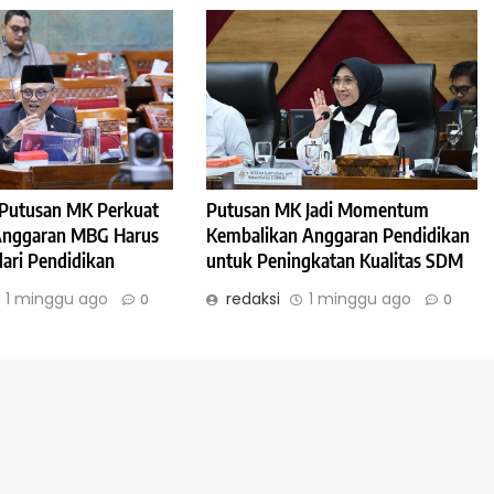
: Putusan MK Perkuat
Putusan MK Jadi Momentum
 Anggaran MBG Harus
Kembalikan Anggaran Pendidikan
dari Pendidikan
untuk Peningkatan Kualitas SDM
1 minggu ago
redaksi
1 minggu ago
0
0