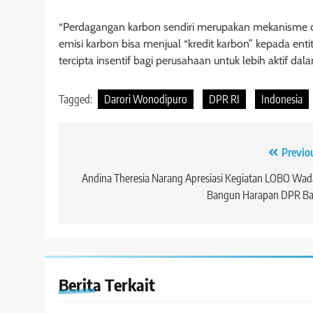
“Perdagangan karbon sendiri merupakan mekanisme d
emisi karbon bisa menjual “kredit karbon” kepada ent
tercipta insentif bagi perusahaan untuk lebih aktif d
Tagged:
Darori Wonodipuro
DPR RI
Indonesia
Navigasi
Previo
pos
Andina Theresia Narang Apresiasi Kegiatan LOBO Wa
Bangun Harapan DPR Ba
Berita Terkait