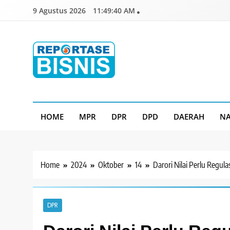
Skip
9 Agustus 2026
11:49:41 AM
to
content
Reportase Bisnis
Media Berita Indonesia
HOME
MPR
DPR
DPD
DAERAH
NA
Home
2024
Oktober
14
Darori Nilai Perlu Regu
DPR