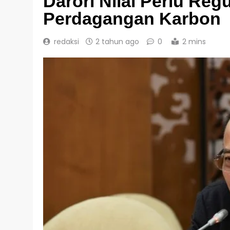
Darori Nilai Perlu Reg
Perdagangan Karbon
redaksi
2 tahun ago
0
2 mins