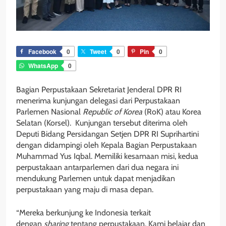
Facebook
0
Tweet
0
Pin
0
WhatsApp
0
Bagian Perpustakaan Sekretariat Jenderal DPR RI
menerima kunjungan delegasi dari Perpustakaan
Parlemen Nasional
Republic of Korea
(RoK) atau Korea
Selatan (Korsel). Kunjungan tersebut diterima oleh
Deputi Bidang Persidangan Setjen DPR RI Suprihartini
dengan didampingi oleh Kepala Bagian Perpustakaan
Muhammad Yus Iqbal. Memiliki kesamaan misi, kedua
perpustakaan antarparlemen dari dua negara ini
mendukung Parlemen untuk dapat menjadikan
perpustakaan yang maju di masa depan.
“Mereka berkunjung ke Indonesia terkait
dengan
sharing
tentang perpustakaan. Kami belajar dan