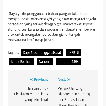
“Saya yakin penggunaan bahan pangan lokal dapat
menjadi basis intervensi gizi yang akan mengurai segala
persoalan yang terkait dengan gizi masyarakat seperti
stunting, gizi kurang dan program ini dapat memberikan
efek untuk mengatasi persoalan gizi di tengah
masyarakat kita,” tutup Johan.
Tagged:
Dapil Nusa Tenggara Barat
DPR RI
Johan Rosihan
Nasional
Program MBG
Navigasi
Previous:
Next:
pos
Harapan untuk
Penyakit Jantung,
Ekosistem Motor Listrik
Diabetes, dan Stunting
yang Lebih Kuat
Jadi Permasalahan
Utama Kesehatan di