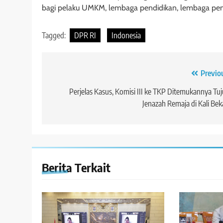
bagi pelaku UMKM, lembaga pendidikan, lembaga pen
Tagged:
DPR RI
Indonesia
Navigasi
Previo
pos
Perjelas Kasus, Komisi III ke TKP Ditemukannya Tu
Jenazah Remaja di Kali Bek
Berita Terkait