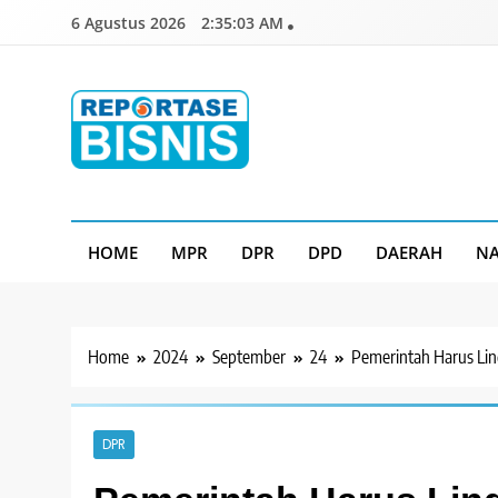
Skip
6 Agustus 2026
2:35:05 AM
to
content
Reportase Bisnis
Media Berita Indonesia
HOME
MPR
DPR
DPD
DAERAH
NA
Home
2024
September
24
Pemerintah Harus Lin
DPR