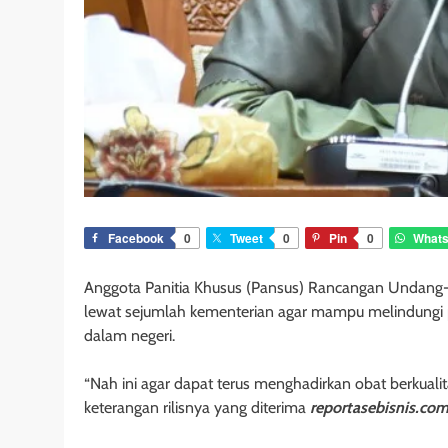
Facebook
0
Tweet
0
Pin
0
What
Anggota Panitia Khusus (Pansus) Rancangan Undang
lewat sejumlah kementerian agar mampu melindungi pr
dalam negeri.
“Nah ini agar dapat terus menghadirkan obat berkuali
keterangan rilisnya yang diterima
reportasebisnis.co