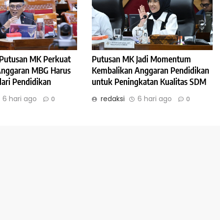
: Putusan MK Perkuat
Putusan MK Jadi Momentum
 Anggaran MBG Harus
Kembalikan Anggaran Pendidikan
dari Pendidikan
untuk Peningkatan Kualitas SDM
6 hari ago
redaksi
6 hari ago
0
0