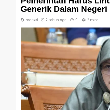
Pemerintah Harus Lin
Generik Dalam Negeri
redaksi
2 tahun ago
0
2 mins