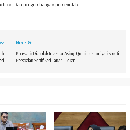
elitian, dan pengembangan pemerintah.
us:
Next:
juh
Khawatir Dicaplok Investor Asing, Qumi Husnuniyati Soroti
asi
Persoalan Sertifikasi Tanah Oloran