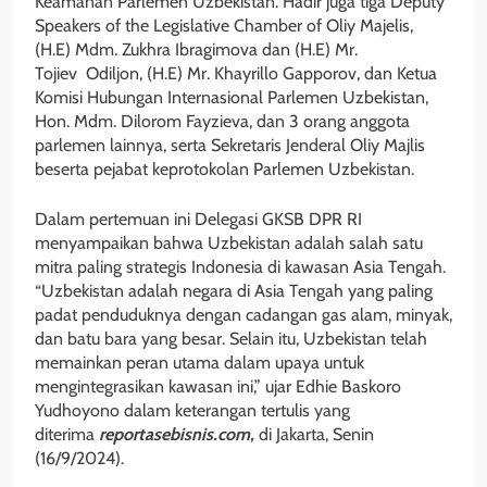
Keamanan Parlemen Uzbekistan. Hadir juga tiga Deputy
Speakers of the Legislative Chamber of Oliy Majelis,
(H.E) Mdm. Zukhra Ibragimova dan (H.E) Mr.
Tojiev Odiljon, (H.E) Mr. Khayrillo Gapporov, dan Ketua
Komisi Hubungan Internasional Parlemen Uzbekistan,
Hon. Mdm. Dilorom Fayzieva, dan 3 orang anggota
parlemen lainnya, serta Sekretaris Jenderal Oliy Majlis
beserta pejabat keprotokolan Parlemen Uzbekistan.
Dalam pertemuan ini Delegasi GKSB DPR RI
menyampaikan bahwa Uzbekistan adalah salah satu
mitra paling strategis Indonesia di kawasan Asia Tengah.
“Uzbekistan adalah negara di Asia Tengah yang paling
padat penduduknya dengan cadangan gas alam, minyak,
dan batu bara yang besar. Selain itu, Uzbekistan telah
memainkan peran utama dalam upaya untuk
mengintegrasikan kawasan ini,” ujar Edhie Baskoro
Yudhoyono dalam keterangan tertulis yang
diterima
reportasebisnis.com,
di Jakarta, Senin
(16/9/2024).