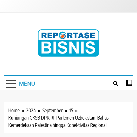
Skip
to
content
Reportase Bisnis
Media Berita Indonesia
MENU
Home
2024
September
15
Kunjungan GKSB DPR RI-Parlemen Uzbekistan: Bahas
Kemerdekaan Palestina hingga Konektivitas Regional