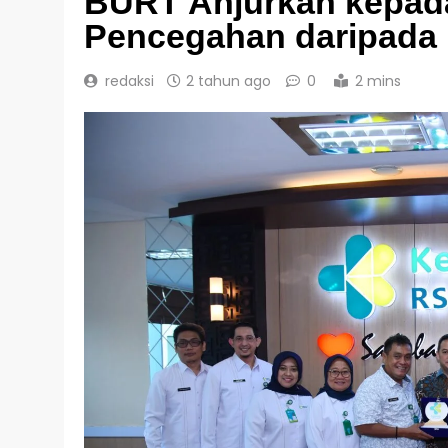
BURT Anjurkan kepad
Pencegahan daripada
redaksi
2 tahun ago
0
2 mins