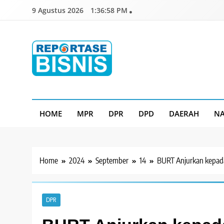
Skip
9 Agustus 2026
1:37:00 PM
to
content
Reportase Bisnis
Media Berita Indonesia
HOME
MPR
DPR
DPD
DAERAH
NA
Home
2024
September
14
BURT Anjurkan kepada
DPR