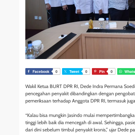
Facebook
0
Tweet
0
Pin
0
What
Wakil Ketua BURT DPR RI, Dede Indra Permana Soedi
pencegahan penyakit dibandingkan dengan pengobatan
pemeriksaan terhadap Anggota DPR RI, termasuk juga
“Kalau bisa mungkin Jasindo mulai mempertimbangka
tinggi lebih baik dia mencegah di awal. Sehingga, pasi
dari dini sebelum timbul penyakit kronis,” ujar Ded