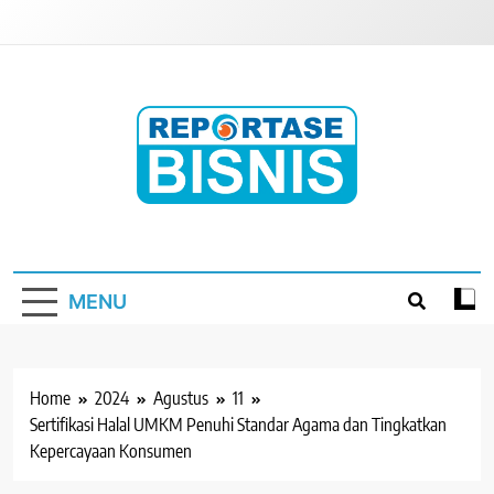
Skip
to
content
Reportase Bisnis
Media Berita Indonesia
MENU
Home
2024
Agustus
11
Sertifikasi Halal UMKM Penuhi Standar Agama dan Tingkatkan
Kepercayaan Konsumen