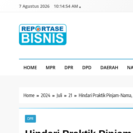
Skip
7 Agustus 2026
10:14:55 AM
to
content
Reportase Bisnis
Media Berita Indonesia
HOME
MPR
DPR
DPD
DAERAH
NA
Home
2024
Juli
21
Hindari Praktik Pinjam-Nama, 
DPR