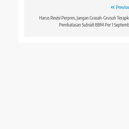
Navigasi
Previo
pos
Harus Revisi Perpres, Jangan Grasah-Grusuh Terap
Pembatasan Subsidi BBM Per 1 Septem