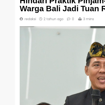
Hindari Praktik Pinja
Warga Bali Jadi Tuan 
redaksi
2 tahun ago
0
3 mins