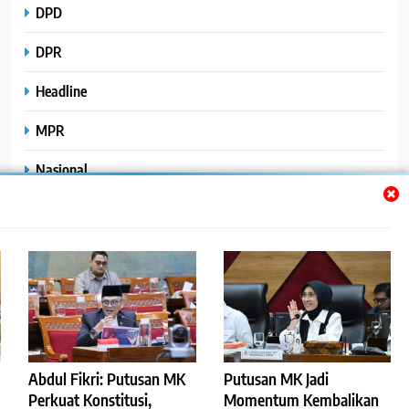
DPD
DPR
Headline
MPR
Nasional
Peristiwa
Polhukam
Uncategorized
Abdul Fikri: Putusan MK
Putusan MK Jadi
©2023
.
ReportaseBisnis
Perkuat Konstitusi,
Momentum Kembalikan