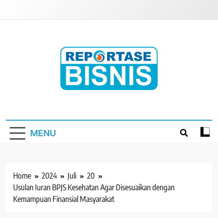
Skip
to
content
Reportase Bisnis
Media Berita Indonesia
MENU
Home
2024
Juli
20
Usulan Iuran BPJS Kesehatan Agar Disesuaikan dengan
Kemampuan Finansial Masyarakat