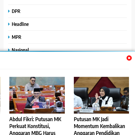
DPR
Headline
MPR
Nasional
Peristiwa
Polhukam
Uncategorized
Abdul Fikri: Putusan MK
Putusan MK Jadi
©2023
.
ReportaseBisnis
Perkuat Konstitusi,
Momentum Kembalikan
Anggaran MBG Harus
Anggaran Pendidikan
Redaksi
Pedoman Pemberitaan Media Siber