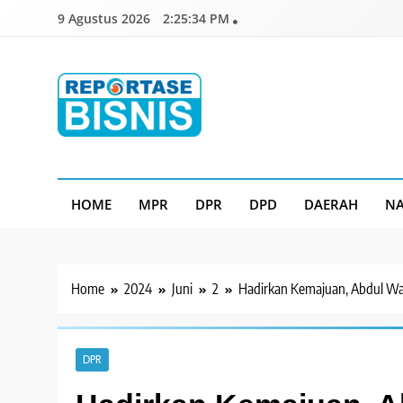
Skip
9 Agustus 2026
2:25:35 PM
to
content
Reportase Bisnis
Media Berita Indonesia
HOME
MPR
DPR
DPD
DAERAH
NA
Home
2024
Juni
2
Hadirkan Kemajuan, Abdul Wac
DPR