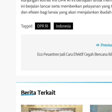
Kunjungan Komisi VIII DPR RI ini bertujuan untuk me
ini berjalan lancar serta memberikan pelayanan yang
dan efisien bagi lansia yang akan menjalankan ibadah 
Tagged:
DPR RI
Indonesia
Navigasi
Previo
pos
Eco Pesantren Jadi Cara Efektif Cegah Bencana Ik
Berita Terkait