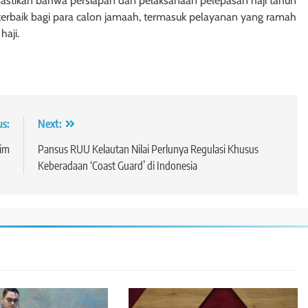
mastikan bahwa persiapan dan pelaksanaan pelepasan haji tahun
 terbaik bagi para calon jamaah, termasuk pelayanan yang ramah
haji.
us:
Next:
lim
Pansus RUU Kelautan Nilai Perlunya Regulasi Khusus
Keberadaan ‘Coast Guard’ di Indonesia