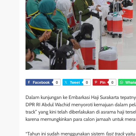
Facebook
0
Tweet
0
Pin
0
What
Dalam kunjungan ke Embarkasi Haji Surakarta tepatnya
DPR RI Abdul Wachid menyoroti kemajuan dalam pelayan
track” yang kini telah diberlakukan di asrama haji ter
karena memungkinkan para calon jamaah untuk merasa
“Tahun ini sudah menggunakan sistem
fast track
yaitu