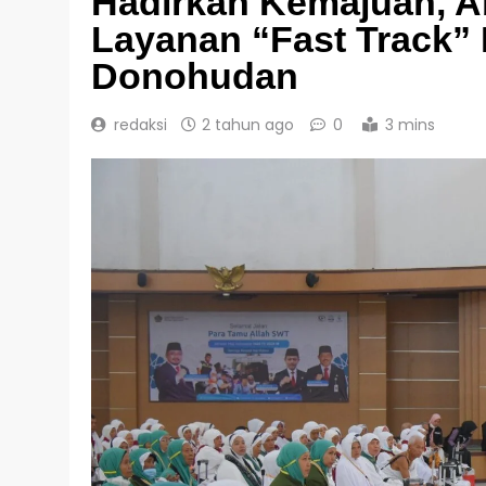
Hadirkan Kemajuan, A
Layanan “Fast Track” 
Donohudan
redaksi
2 tahun ago
0
3 mins