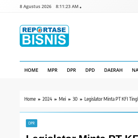
Skip
8 Agustus 2026
8:11:25 AM
to
content
Reportase Bisnis
Media Berita Indonesia
HOME
MPR
DPR
DPD
DAERAH
NA
Home
2024
Mei
30
Legislator Minta PT KFI Tin
DPR