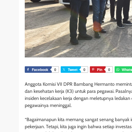
Facebook
0
Tweet
0
Pin
0
What
Anggota Komisi VII DPR Bambang Hermanto meminta P
dan kesehatan kerja (K3) untuk para pegawai. Pasalnya
insiden kecelakaan kerja dengan meletupnya ledakan 
pegawainya meninggal.
“Bagaimanapun kita memang sangat senang banyak i
pekerjaan. Tetapi, kita juga ingin bahwa setiap investa