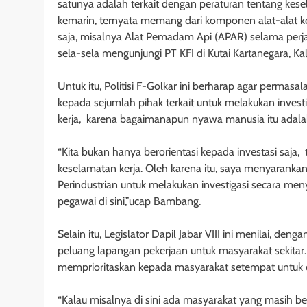
satunya adalah terkait dengan peraturan tentang kesel
kemarin, ternyata memang dari komponen alat-alat ke
saja, misalnya Alat Pemadam Api (APAR) selama perjala
sela-sela mengunjungi PT KFI di Kutai Kartanegara, Ka
Untuk itu, Politisi F-Golkar ini berharap agar permasa
kepada sejumlah pihak terkait untuk melakukan invest
kerja, karena bagaimanapun nyawa manusia itu adal
“Kita bukan hanya berorientasi kepada investasi saj
keselamatan kerja. Oleh karena itu, saya menyaranka
Perindustrian untuk melakukan investigasi secara me
pegawai di sini,”ucap Bambang.
Selain itu, Legislator Dapil Jabar VIII ini menilai, de
peluang lapangan pekerjaan untuk masyarakat sekitar. 
memprioritaskan kepada masyarakat setempat untuk dib
“Kalau misalnya di sini ada masyarakat yang masih b