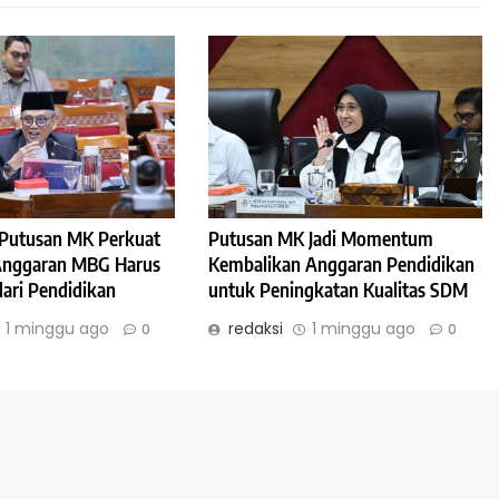
: Putusan MK Perkuat
Putusan MK Jadi Momentum
 Anggaran MBG Harus
Kembalikan Anggaran Pendidikan
dari Pendidikan
untuk Peningkatan Kualitas SDM
1 minggu ago
redaksi
1 minggu ago
0
0