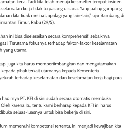
amatan kerja. Tadi kita telah menuju ke smelter tempat insiden
selamatan kerja tidak terpasang di sana. Yang paling gampang
nan kita tidak melihat, apalagi yang lain-lain,” ujar Bambang di
limantan Timur, Rabu (29/5).
lahan ini bisa diselesaikan secara komprehensif, sebaiknya
igasi. Terutama fokusnya terhadap faktor-faktor keselamatan
ah yang utama.
a, tapi juga kita harus mempertimbangkan dan mengutamakan
n kepada pihak terkait utamanya kepada Kementeria
nyeluruh terhadap keselamatan dan keselamatan kerja bagi para
ngan hadirnya PT. KFI di sini sudah secara otomatis membuka
Oleh karena itu, tentu kami berharap kepada KFI ini harus
uka seluas-luasnya untuk bisa bekerja di sini.
elum memenuhi kompetensi tertentu, ini menjadi kewajiban kita