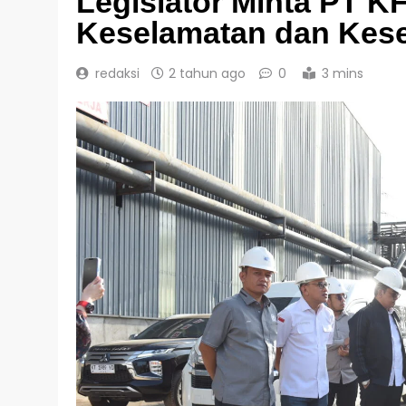
Legislator Minta PT K
Keselamatan dan Kese
redaksi
2 tahun ago
0
3 mins