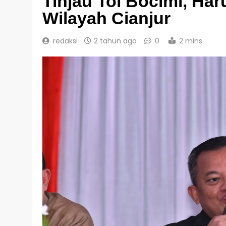
Tinjau Tol Bocimi, Har
Wilayah Cianjur
redaksi
2 tahun ago
0
2 mins