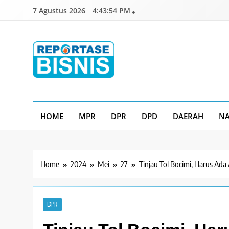
Skip
7 Agustus 2026
4:43:56 PM
to
content
Reportase Bisnis
Media Berita Indonesia
HOME
MPR
DPR
DPD
DAERAH
NA
Home
2024
Mei
27
Tinjau Tol Bocimi, Harus Ada 
DPR