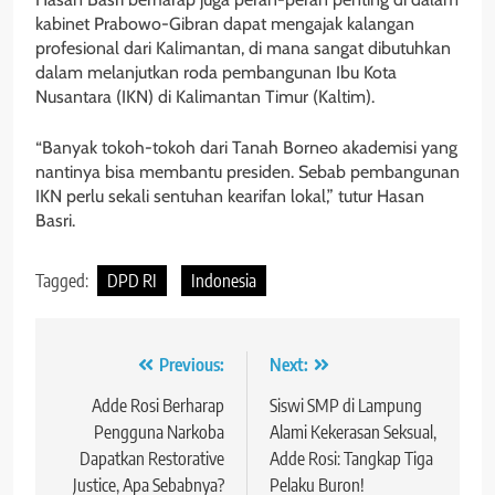
kabinet Prabowo-Gibran dapat mengajak kalangan
profesional dari Kalimantan, di mana sangat dibutuhkan
dalam melanjutkan roda pembangunan Ibu Kota
Nusantara (IKN) di Kalimantan Timur (Kaltim).
“Banyak tokoh-tokoh dari Tanah Borneo akademisi yang
nantinya bisa membantu presiden. Sebab pembangunan
IKN perlu sekali sentuhan kearifan lokal,” tutur Hasan
Basri.
Tagged:
DPD RI
Indonesia
Navigasi
Previous:
Next:
pos
Adde Rosi Berharap
Siswi SMP di Lampung
Pengguna Narkoba
Alami Kekerasan Seksual,
Dapatkan Restorative
Adde Rosi: Tangkap Tiga
Justice, Apa Sebabnya?
Pelaku Buron!