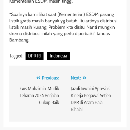
Kementerian ESDM masih tinggi.
“Soalnya kami lihat saat (Kementerian) ESDM pasang
listrik gratis masih banyak yg butuh. Itu artinya distribusi
listrik masih kurang. Problem kita disitu. Nanti mungkin
skema distribusi inilah yang perlu diperbaiki,” tandas
Bambang.
Tagged:
DPR RI
Indonesia
Navigasi
Previous:
Next:
pos
Gus Muhaimin: Mudik
Jazuli Juwaini Apresiasi
Lebaran 2024 Berjalan
Kinerja Pegawai Setjen
Cukup Baik
DPR di Acara Halal
Bihalal