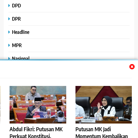
DPD
DPR
Headline
MPR
Nasional
Peristiwa
Polhukam
Uncategorized
Abdul Fikri: Putusan MK
Putusan MK Jadi
©2023
.
ReportaseBisnis
Perkuat Konstitusi,
Momentum Kembalikan