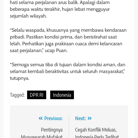
hati selama perjalanan arus balik. Apalagi dalam
beberapa waktu terakhir, hujan lebat mengguyur
sejumlah wilayah.
“Selalu waspada, khususnya yang membawa kendaraan
pribadi. Pastikan kondisi prima, dan beristirahat saat
lelah. Perhatikan juga prakiraan cuaca demi kelancaran
saat perjalanan,” ucap Puan.
“Semoga semua tiba di tujuan dalam kondisi aman, dan
selamat kembali beraktivitas untuk seluruh masyarakat,”
tutupnya.
Tagged:
DPR RI
Indonesia
Navigasi
Previous:
Next:
pos
Pentingnya
Cegah Konflik Meluas,
Musyawarah Mufakat
Indonesia Perlu Terlibat