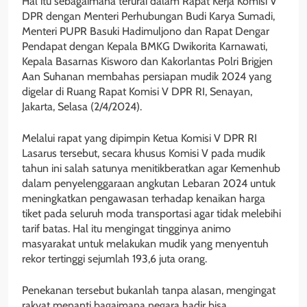
Hal itu sebagaimana terurai dalam Rapat Kerja Komisi V
DPR dengan Menteri Perhubungan Budi Karya Sumadi,
Menteri PUPR Basuki Hadimuljono dan Rapat Dengar
Pendapat dengan Kepala BMKG Dwikorita Karnawati,
Kepala Basarnas Kisworo dan Kakorlantas Polri Brigjen
Aan Suhanan membahas persiapan mudik 2024 yang
digelar di Ruang Rapat Komisi V DPR RI, Senayan,
Jakarta, Selasa (2/4/2024).
Melalui rapat yang dipimpin Ketua Komisi V DPR RI
Lasarus tersebut, secara khusus Komisi V pada mudik
tahun ini salah satunya menitikberatkan agar Kemenhub
dalam penyelenggaraan angkutan Lebaran 2024 untuk
meningkatkan pengawasan terhadap kenaikan harga
tiket pada seluruh moda transportasi agar tidak melebihi
tarif batas. Hal itu mengingat tingginya animo
masyarakat untuk melakukan mudik yang menyentuh
rekor tertinggi sejumlah 193,6 juta orang.
Penekanan tersebut bukanlah tanpa alasan, mengingat
rakyat menanti bagaimana negara hadir bisa