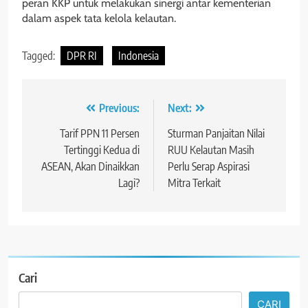
peran KKP untuk melakukan sinergi antar kementerian
dalam aspek tata kelola kelautan.
Tagged:
DPR RI
Indonesia
Navigasi
Previous:
Next:
pos
Tarif PPN 11 Persen
Sturman Panjaitan Nilai
Tertinggi Kedua di
RUU Kelautan Masih
ASEAN, Akan Dinaikkan
Perlu Serap Aspirasi
Lagi?
Mitra Terkait
Cari
CARI