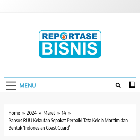
Skip
to
content
Reportase Bisnis
Media Berita Indonesia
MENU
Home
2024
Maret
14
Pansus RUU Kelautan Sepakat Perbaiki Tata Kelola Maritim dan
Bentuk ‘Indonesian Coast Guard’