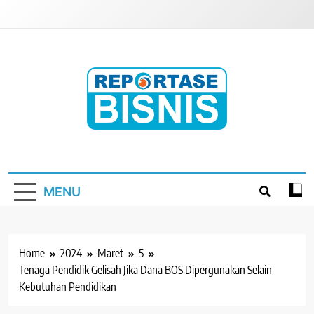
Skip
to
content
Reportase Bisnis
Media Berita Indonesia
MENU
Home
2024
Maret
5
Tenaga Pendidik Gelisah Jika Dana BOS Dipergunakan Selain
Kebutuhan Pendidikan