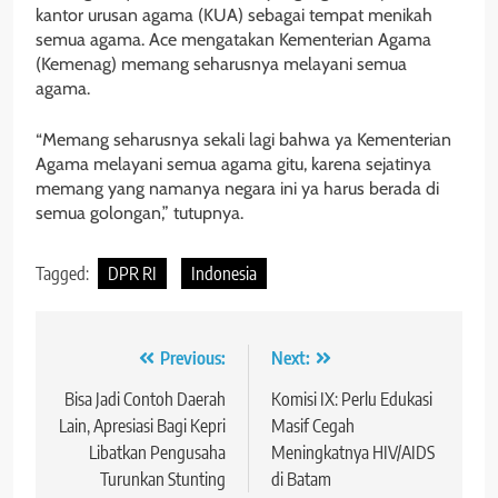
kantor urusan agama (KUA) sebagai tempat menikah
semua agama. Ace mengatakan Kementerian Agama
(Kemenag) memang seharusnya melayani semua
agama.
“Memang seharusnya sekali lagi bahwa ya Kementerian
Agama melayani semua agama gitu, karena sejatinya
memang yang namanya negara ini ya harus berada di
semua golongan,” tutupnya.
Tagged:
DPR RI
Indonesia
Navigasi
Previous:
Next:
pos
Bisa Jadi Contoh Daerah
Komisi IX: Perlu Edukasi
Lain, Apresiasi Bagi Kepri
Masif Cegah
Libatkan Pengusaha
Meningkatnya HIV/AIDS
Turunkan Stunting
di Batam