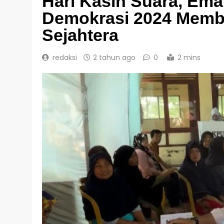
Hari Kasih Suara, Ema
Demokrasi 2024 Memb
Sejahtera
redaksi
2 tahun ago
0
2 mins