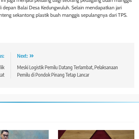
ni juga menjadi peluang bagi seorang pedagang buah manggis
depan Balai Desa Kedungwuluh. Selain mendapatkan jari
enteng sekantong plastik buah manggis sepulangnya dari TPS.
us:
Next:
lik
Meski Logistik Pemilu Datang Terlambat, Pelaksanaan
kat
Pemilu di Pondok Pinang Tetap Lancar