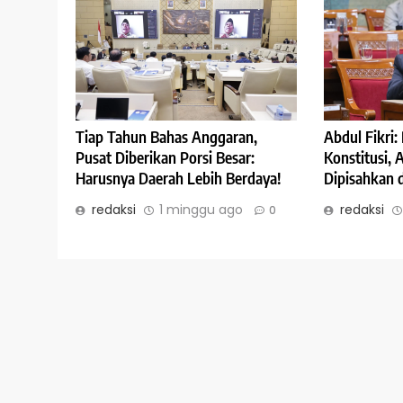
Abdul Fikri
Tiap Tahun Bahas Anggaran,
Konstitusi,
Pusat Diberikan Porsi Besar:
Dipisahkan 
Harusnya Daerah Lebih Berdaya!
redaksi
redaksi
1 minggu ago
0