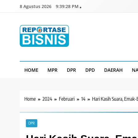
Skip
8 Agustus 2026
9:39:30 PM
to
content
Reportase Bisnis
Media Berita Indonesia
HOME
MPR
DPR
DPD
DAERAH
NA
Home
2024
Februari
14
Hari Kasih Suara, Emak
DPR