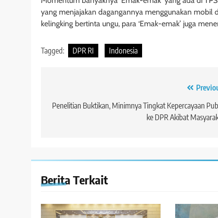
Momentum banyaknya ‘Emak-emak’ yang ada di TPS i
yang menjajakan dagangannya menggunakan mobil di 
kelingking bertinta ungu, para ‘Emak-emak’ juga men
Tagged:
DPR RI
Indonesia
Navigasi
Previo
pos
Penelitian Buktikan, Minimnya Tingkat Kepercayaan Pub
ke DPR Akibat Masyara
Berita Terkait