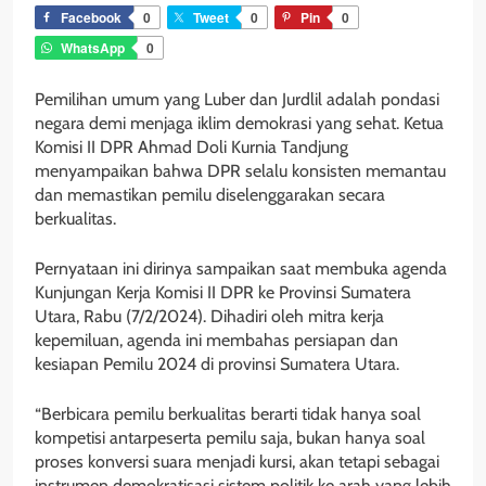
Facebook
0
Tweet
0
Pin
0
WhatsApp
0
Pemilihan umum yang Luber dan Jurdlil adalah pondasi
negara demi menjaga iklim demokrasi yang sehat. Ketua
Komisi II DPR Ahmad Doli Kurnia Tandjung
menyampaikan bahwa DPR selalu konsisten memantau
dan memastikan pemilu diselenggarakan secara
berkualitas.
Pernyataan ini dirinya sampaikan saat membuka agenda
Kunjungan Kerja Komisi II DPR ke Provinsi Sumatera
Utara, Rabu (7/2/2024). Dihadiri oleh mitra kerja
kepemiluan, agenda ini membahas persiapan dan
kesiapan Pemilu 2024 di provinsi Sumatera Utara.
“Berbicara pemilu berkualitas berarti tidak hanya soal
kompetisi antarpeserta pemilu saja, bukan hanya soal
proses konversi suara menjadi kursi, akan tetapi sebagai
instrumen demokratisasi sistem politik ke arah yang lebih