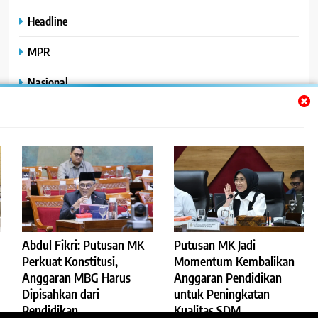
Headline
MPR
Nasional
Peristiwa
Polhukam
Uncategorized
Abdul Fikri: Putusan MK
Putusan MK Jadi
©2023
.
ReportaseBisnis
Perkuat Konstitusi,
Momentum Kembalikan
Anggaran MBG Harus
Anggaran Pendidikan
Redaksi
Pedoman Pemberitaan Media Siber
Dipisahkan dari
untuk Peningkatan
Privacy Policy
Disclaimer
Pendidikan
Kualitas SDM