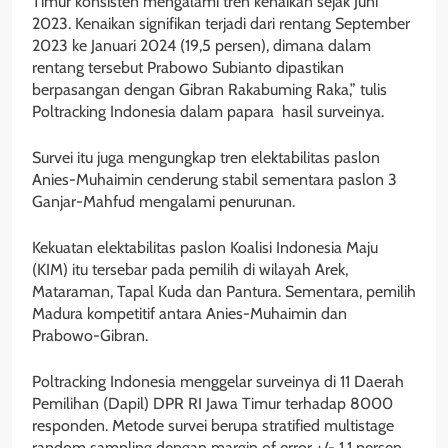
Timur konsisten mengalami tren kenaikan sejak Juni
2023. Kenaikan signifikan terjadi dari rentang September
2023 ke Januari 2024 (19,5 persen), dimana dalam
rentang tersebut Prabowo Subianto dipastikan
berpasangan dengan Gibran Rakabuming Raka,” tulis
Poltracking Indonesia dalam papara hasil surveinya.
Survei itu juga mengungkap tren elektabilitas paslon
Anies-Muhaimin cenderung stabil sementara paslon 3
Ganjar-Mahfud mengalami penurunan.
Kekuatan elektabilitas paslon Koalisi Indonesia Maju
(KIM) itu tersebar pada pemilih di wilayah Arek,
Mataraman, Tapal Kuda dan Pantura. Sementara, pemilih
Madura kompetitif antara Anies-Muhaimin dan
Prabowo-Gibran.
Poltracking Indonesia menggelar surveinya di 11 Daerah
Pemilihan (Dapil) DPR RI Jawa Timur terhadap 8000
responden. Metode survei berupa stratified multistage
random sampling dengan margin of error +/- 1,1 persen