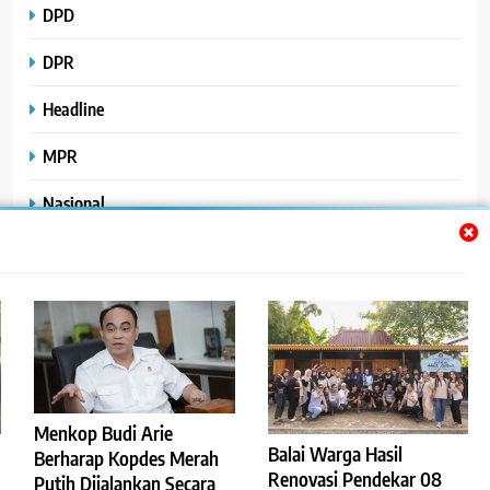
DPD
DPR
Headline
MPR
Nasional
Peristiwa
Polhukam
Uncategorized
Menkop Budi Arie
Balai Warga Hasil
Berharap Kopdes Merah
©2023
.
ReportaseBisnis
Renovasi Pendekar 08
Putih Dijalankan Secara