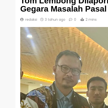
Tom Lembong Dilapork
Gegara Masalah Pasal
redaksi
3 tahun ago
0
2 mins