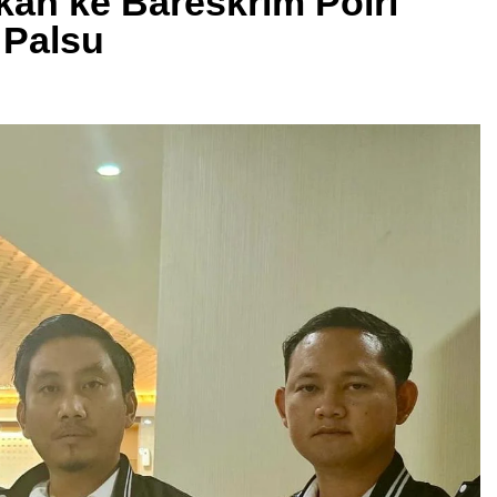
an ke Bareskrim Polri
 Palsu