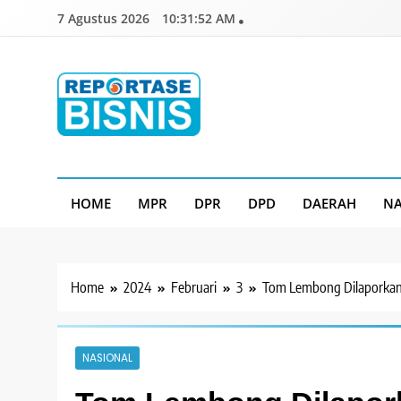
Skip
7 Agustus 2026
10:31:53 AM
to
content
Reportase Bisnis
Media Berita Indonesia
HOME
MPR
DPR
DPD
DAERAH
NA
Home
2024
Februari
3
Tom Lembong Dilaporkan 
NASIONAL