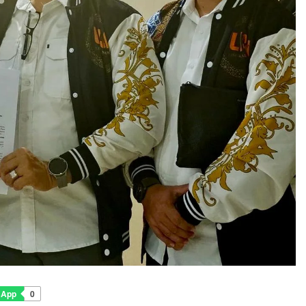
sApp
0