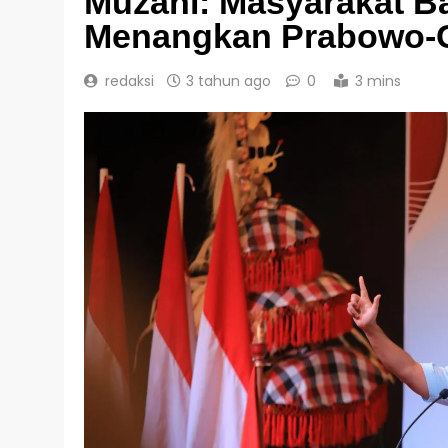
Muzani: Masyarakat Ba
Menangkan Prabowo-
redaksi
3 tahun ago
0
3 mins