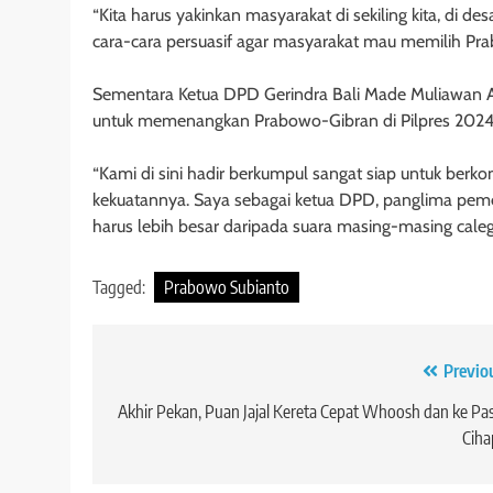
“Kita harus yakinkan masyarakat di sekiling kita, di de
cara-cara persuasif agar masyarakat mau memilih Pr
Sementara Ketua DPD Gerindra Bali Made Muliawan Ary
untuk memenangkan Prabowo-Gibran di Pilpres 2024
“Kami di sini hadir berkumpul sangat siap untuk berkom
kekuatannya. Saya sebagai ketua DPD, panglima pe
harus lebih besar daripada suara masing-masing caleg d
Tagged:
Prabowo Subianto
Navigasi
Previo
pos
Akhir Pekan, Puan Jajal Kereta Cepat Whoosh dan ke Pa
Ciha