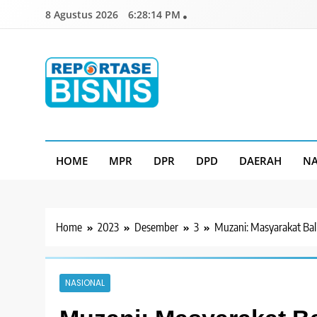
Skip
8 Agustus 2026
6:28:16 PM
to
content
Reportase Bisnis
Media Berita Indonesia
HOME
MPR
DPR
DPD
DAERAH
NA
Home
2023
Desember
3
Muzani: Masyarakat Ba
NASIONAL