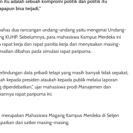
 itu adalah sebuah kompromi politik dan politik itu
apun bisa terjadi,”
mbahas dua rancangan undang-undang yaitu mengenai Undang-
ng KUHP. Sebelumnya, para mahasiswa Kampus Merdeka ini
apat kerja dan rapat panitia kerja dan menyisakan masing-
udian dibahas pada simulasi rapat paripurna.
rlindungan data pribadi tetapi yang masih banyak tidak sepakat,
 kepada presiden ataukah kepada publik melalui laporan
ng diperdebatkan,” ujar mahasiswa prodi Manajemen dan
kannya rapat paripurna ini.
ga merupakan Mahasiswa Magang Kampus Merdeka di Setjen
apatkan dari satker masing-masing.