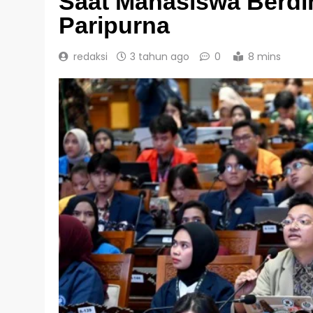
Saat Mahasiswa Berdi
Paripurna
redaksi
3 tahun ago
0
8 mins