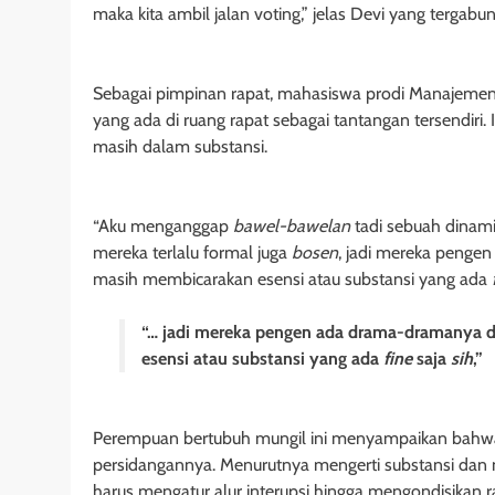
maka kita ambil jalan voting,” jelas Devi yang tergab
Sebagai pimpinan rapat, mahasiswa prodi Manajemen 
yang ada di ruang rapat sebagai tantangan tersendir
masih dalam substansi.
“Aku menganggap
bawel-bawelan
tadi sebuah dinam
mereka terlalu formal juga
bosen
, jadi mereka penge
masih membicarakan esensi atau substansi yang ada
“… jadi mereka pengen ada drama-dramanya d
esensi atau substansi yang ada
fine
saja
sih
,”
Perempuan bertubuh mungil ini menyampaikan bahwa ta
persidangannya. Menurutnya mengerti substansi dan m
harus mengatur alur interupsi hingga mengondisikan r