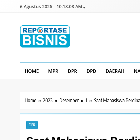
Skip
6 Agustus 2026
10:18:10 AM
to
content
Reportase Bisnis
Media Berita Indonesia
HOME
MPR
DPR
DPD
DAERAH
NA
Home
2023
Desember
1
Saat Mahasiswa Berdina
DPR