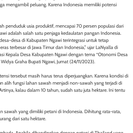
uga mengambil peluang. Karena Indonesia memiliki potensi
ah penduduk usia produktif, mencapai 70 persen populasi dari
Ngawi adalah salah satu penjaga kedaulatan pangan Indonesia.
esa-desa di Kabupaten Ngawi terintegrasi untuk tetap
as terbesar di Jawa Timur dan Indonesia,” ujar LaNyalla di
siasi Kepala Desa Kabupaten Ngawi dengan tema “Otonomi Desa
Widya Graha Bupati Ngawi, Jumat (24/11/2023).
si tersebut masih harus terus diperjuangkan. Karena kondisi di
n alih fungsi lahan sawah menjadi non-sawah yang terjadi di
rtinya, kalau dalam 10 tahun, sudah satu juta hektare. Ini tentu
 sawah yang dimiliki petani di Indonesia. Dihitung rata-rata,
urang dari satu hektare.
sembada. Apabila dibandingkan dengan petani di Thailand yang