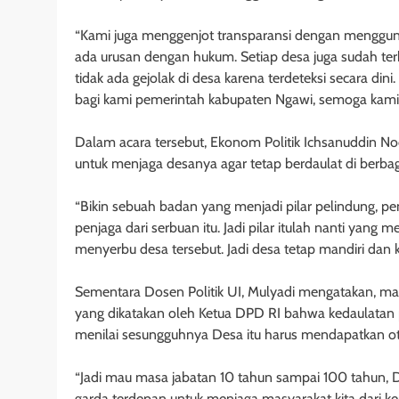
“Kami juga menggenjot transparansi dengan menggunak
ada urusan dengan hukum. Setiap desa juga sudah terko
tidak ada gejolak di desa karena terdeteksi secara d
bagi kami pemerintah kabupaten Ngawi, semoga kami me
Dalam acara tersebut, Ekonom Politik Ichsanuddin N
untuk menjaga desanya agar tetap berdaulat di berbag
“Bikin sebuah badan yang menjadi pilar pelindung, p
penjaga dari serbuan itu. Jadi pilar itulah nanti yang 
menyerbu desa tersebut. Jadi desa tetap mandiri dan k
Sementara Dosen Politik UI, Mulyadi mengatakan, masy
yang dikatakan oleh Ketua DPD RI bahwa kedaulatan 
menilai sesungguhnya Desa itu harus mendapatkan ot
“Jadi mau masa jabatan 10 tahun sampai 100 tahun, Des
garda terdepan untuk menjaga masyarakat kita dari k