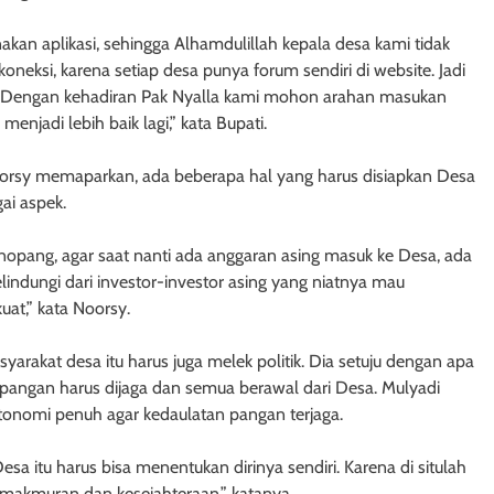
an aplikasi, sehingga Alhamdulillah kepala desa kami tidak
neksi, karena setiap desa punya forum sendiri di website. Jadi
ini. Dengan kehadiran Pak Nyalla kami mohon arahan masukan
njadi lebih baik lagi,” kata Bupati.
oorsy memaparkan, ada beberapa hal yang harus disiapkan Desa
ai aspek.
enopang, agar saat nanti ada anggaran asing masuk ke Desa, ada
melindungi dari investor-investor asing yang niatnya mau
uat,” kata Noorsy.
arakat desa itu harus juga melek politik. Dia setuju dengan apa
pangan harus dijaga dan semua berawal dari Desa. Mulyadi
onomi penuh agar kedaulatan pangan terjaga.
a itu harus bisa menentukan dirinya sendiri. Karena di situlah
emakmuran dan kesejahteraan,” katanya.