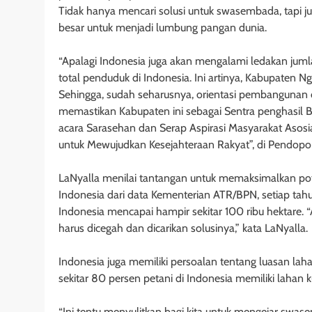
Tidak hanya mencari solusi untuk swasembada, tapi j
besar untuk menjadi lumbung pangan dunia.
“Apalagi Indonesia juga akan mengalami ledakan juml
total penduduk di Indonesia. Ini artinya, Kabupaten 
Sehingga, sudah seharusnya, orientasi pembangunan d
memastikan Kabupaten ini sebagai Sentra penghasil Ber
acara Sarasehan dan Serap Aspirasi Masyarakat Aso
untuk Mewujudkan Kesejahteraan Rakyat”, di Pendopo 
LaNyalla menilai tantangan untuk memaksimalkan poten
Indonesia dari data Kementerian ATR/BPN, setiap tahu
Indonesia mencapai hampir sekitar 100 ribu hektare. “A
harus dicegah dan dicarikan solusinya,” kata LaNyalla.
Indonesia juga memiliki persoalan tentang luasan lahan
sekitar 80 persen petani di Indonesia memiliki lahan k
“Ini tentu menyulitkan bagi kita untuk mengejar swa