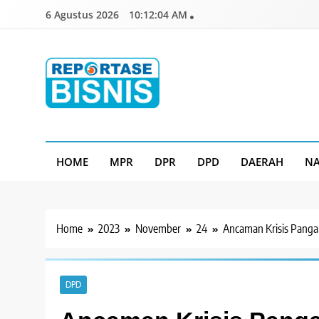
Skip
6 Agustus 2026
10:12:05 AM
to
content
Reportase Bisnis
Media Berita Indonesia
HOME
MPR
DPR
DPD
DAERAH
NA
Home
2023
November
24
Ancaman Krisis Panga
DPD