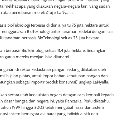
kita melihat apa yang dilakukan negara-negara lain, yang sudah
n atau perkebunan mereka,” ujar LaNyalla.
is bioTeknologi terbesar di dunia, yaitu 75 juta hektare untuk
il menggunakan BioTeknologi untuk tanaman kedelai dengan luas
liki tanaman berbasis BioTeknologi seluas 23 juta hektare.
n berbasis BioTeknologi seluas 11,4 juta hektare. Sedangkan
n gurun mereka menjadi bisa ditanami.
bangunan di sektor kedaulatan pangan sedang dilakukan oleh
emilih jalan pintas, untuk impor bahan kebutuhan pangan dan
ntungkan sebagai importir produk konsumsi,” ungkap LaNyalla.
pkan secara utuh kedaulatan negara dengan cara kembali kepada
 dasar bangsa dan negara ini, yaitu Pancasila. Perlu diketahui,
i tahun 1999 hingga 2002 telah mengubah asas dan sistem
opsi sistem bernegara ala barat yang individualistik dan