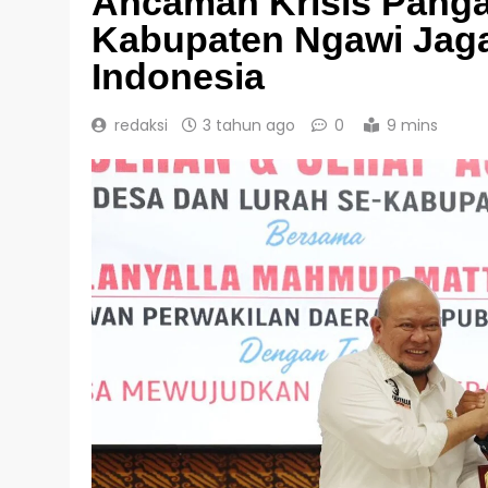
Ancaman Krisis Panga
Kabupaten Ngawi Jag
Indonesia
redaksi
3 tahun ago
0
9 mins