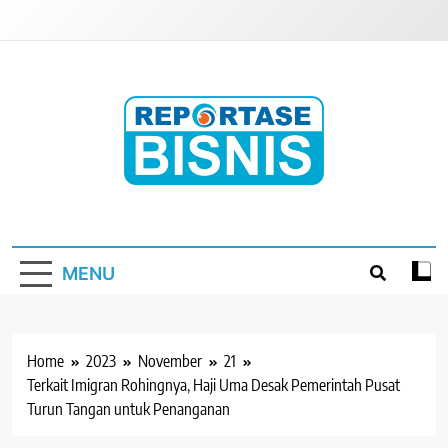
Skip
to
content
Reportase Bisnis
Media Berita Indonesia
MENU
Home
2023
November
21
Terkait Imigran Rohingnya, Haji Uma Desak Pemerintah Pusat
Turun Tangan untuk Penanganan