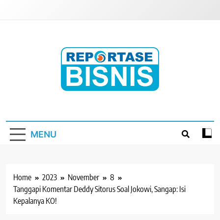
Skip
to
content
Reportase Bisnis
Media Berita Indonesia
MENU
Home
2023
November
8
Tanggapi Komentar Deddy Sitorus Soal Jokowi, Sangap: Isi
Kepalanya KO!