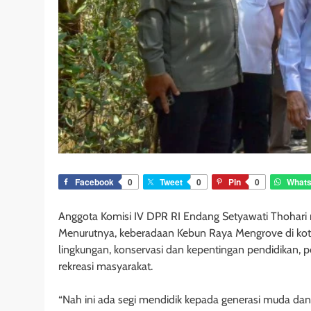
Facebook
0
Tweet
0
Pin
0
What
Anggota Komisi IV DPR RI Endang Setyawati Thohar
Menurutnya, keberadaan Kebun Raya Mengrove di kot
lingkungan, konservasi dan kepentingan pendidikan, 
rekreasi masyarakat.
“Nah ini ada segi mendidik kepada generasi muda dan