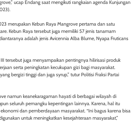
mangrove,” ucap Endang saat mengikuti rangkaian agenda Kunjungan
2023).
i 2023 merupakan Kebun Raya Mangrove pertama dan satu
tare. Kebun Raya tersebut juga memiliki 57 jenis tanamam
iantaranya adalah jenis Avicennia Alba Blume, Nyapa Fruticans
 III tersebut juga menyampaikan pentingnya hilirisasi produk
aan serta peningkatan kecukupan gizi bagi masyarakat.
g bergizi tinggi dan juga syrup,” tutur Politisi Fraksi Partai
ove namun keanekaragaman hayati di berbagai wilayah di
aupun seluruh pemangku kepentingan lainnya. Karena, hal itu
an, ekonomi dan pemberdayaan masyarakat. “Ini bagus karena bisa
a digunakan untuk meningkatkan kesejahteraan masyarakat,”