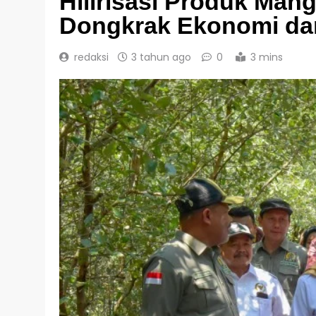
Hilirisasi Produk Mang
Dongkrak Ekonomi dan
redaksi
3 tahun ago
0
3 mins