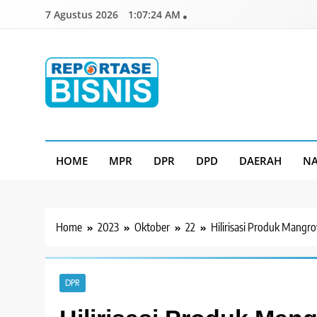
Skip
7 Agustus 2026
1:07:25 AM
to
content
Reportase Bisnis
Media Berita Indonesia
HOME
MPR
DPR
DPD
DAERAH
NA
Home
2023
Oktober
22
Hilirisasi Produk Mangro
DPR