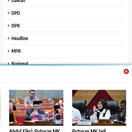
Daerah
DPD
DPR
Headline
MPR
Nasional
Peristiwa
Polhukam
Uncategorized
Abdul Fikri: Putusan MK
Putusan MK Jadi