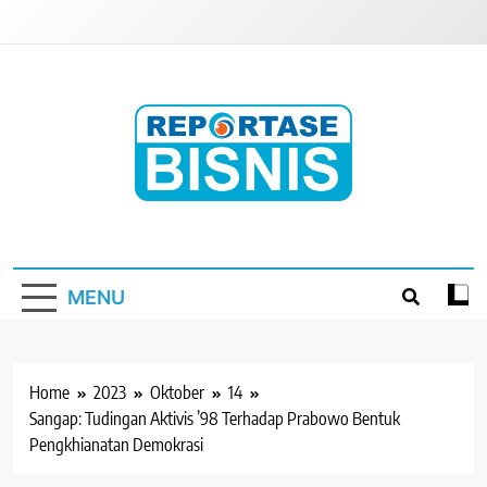
Skip
to
content
Reportase Bisnis
Media Berita Indonesia
MENU
Home
2023
Oktober
14
Sangap: Tudingan Aktivis ’98 Terhadap Prabowo Bentuk
Pengkhianatan Demokrasi