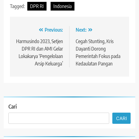
Tagged:
DPR RI
Indonesia
Navigasi
Previous:
Next:
pos
Harmusindo 2023, Setjen
Cegah Stunting, Kris
DPR RI dan AMI Gelar
Dayanti Dorong
Lokakarya ‘Pengelolaan
Pemerintah Fokus pada
Arsip Keluarga’
Kedaulatan Pangan
Cari
CARI