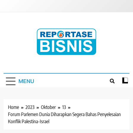
Skip
to
content
Reportase Bisnis
Media Berita Indonesia
MENU
Home
2023
Oktober
13
Forum Parlemen Dunia Diharapkan Segera Bahas Penyelesaian
Konflik Palestina-Israel