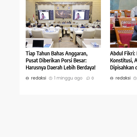
Abdul Fikri
Tiap Tahun Bahas Anggaran,
Konstitusi,
Pusat Diberikan Porsi Besar:
Dipisahkan 
Harusnya Daerah Lebih Berdaya!
redaksi
redaksi
1 minggu ago
0