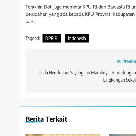
Terakhir, Doli juga meminta KPU RI dan Bawaslu RI u
perubahan yang ada kepada KPU Provinsi Kabupaten Ko
baik.
Tagged:
DPR RI
Indonesia
Navigasi
Previo
pos
Lisda Hendrajoni Sayangkan Maraknya Perundungan
Lingkungan Seko
Berita Terkait