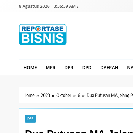
Skip
8 Agustus 2026
3:35:40 AM
to
content
Reportase Bisnis
Media Berita Indonesia
HOME
MPR
DPR
DPD
DAERAH
NA
Home
2023
Oktober
6
Dua Putusan MA Jelang P
DPR