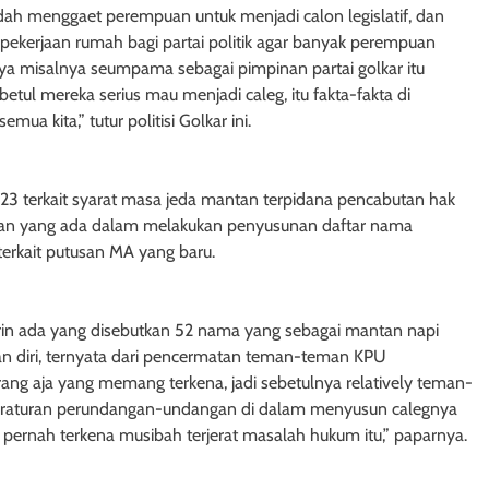
h menggaet perempuan untuk menjadi calon legislatif, dan
s pekerjaan rumah bagi partai politik agar banyak perempuan
, saya misalnya seumpama sebagai pimpinan partai golkar itu
etul mereka serius mau menjadi caleg, itu fakta-fakta di
ua kita,” tutur politisi Golkar ini.
023 terkait syarat masa jeda mantan terpidana pencabutan hak
aturan yang ada dalam melakukan penyusunan daftar nama
erkait putusan MA yang baru.
rin ada yang disebutkan 52 nama yang sebagai mantan napi
kan diri, ternyata dari pencermatan teman-teman KPU
ang aja yang memang terkena, jadi sebetulnya relatively teman-
 peraturan perundangan-undangan di dalam menyusun calegnya
ernah terkena musibah terjerat masalah hukum itu,” paparnya.