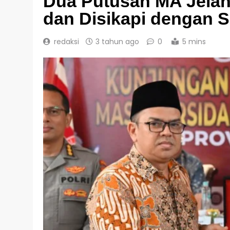
Dua Putusan MA Jelan
dan Disikapi dengan 
redaksi
3 tahun ago
0
5 mins