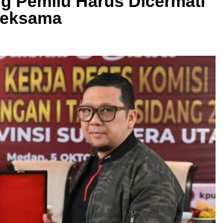
g Pemilu Harus Dicermati
Seksama