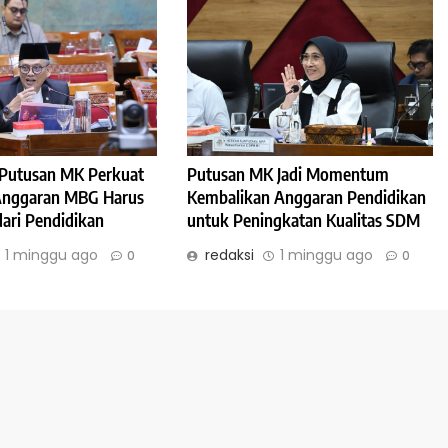
: Putusan MK Perkuat
Putusan MK Jadi Momentum
 Anggaran MBG Harus
Kembalikan Anggaran Pendidikan
dari Pendidikan
untuk Peningkatan Kualitas SDM
1 minggu ago
redaksi
1 minggu ago
0
0