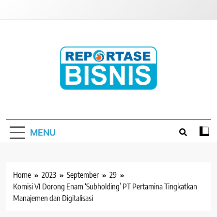
Skip
to
content
Reportase Bisnis
Media Berita Indonesia
MENU
Home
2023
September
29
Komisi VI Dorong Enam ‘Subholding’ PT Pertamina Tingkatkan
Manajemen dan Digitalisasi