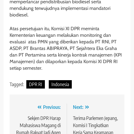
memperlancar pendistribusian biodiesel serta
mendukung terwujudnya implementasi mandatori
biodiesel.
Atas persetujuan itu, Komisi XI DPR meminta
Kementerian keuangan melakukan monitoring dan
evaluasi atas PMN yang diberikan kepada PT RNI, PT
ASDP, PT Brantas ABIPRAYA, PT Sejahtera Eka Graha
dan PT Pertamina serta kinerja kontrak manajemen (KPI
Manajemen) dan dilaporkan kepada Komisi XI DPR RI
setiap semester.
Tagged:
DPR RI
Indonesia
Navigasi
Previous:
Next:
pos
Sekjen DPR Harap
Terima Parlemen Jepang,
Mahasiswa Magang di
Komisi I Tingkatkan
Rumah Rakyat Jadi Agen
Kerja Sama Keamanan