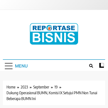
Skip
to
content
Reportase Bisnis
Media Berita Indonesia
MENU
Home
2023
September
19
Dukung Operasional BUMN, Komisi IX Setujui PMN Non Tunai
Beberapa BUMN Ini