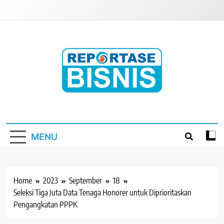
Skip
to
content
Reportase Bisnis
Media Berita Indonesia
MENU
Home
2023
September
18
Seleksi Tiga Juta Data Tenaga Honorer untuk Diprioritaskan
Pengangkatan PPPK