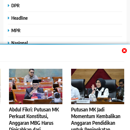
DPR
Headline
MPR
Nasional
Peristiwa
Polhukam
Uncategorized
Abdul Fikri: Putusan MK
Putusan MK Jadi
©2023
.
ReportaseBisnis
Perkuat Konstitusi,
Momentum Kembalikan
Anggaran MBG Harus
Anggaran Pendidikan
Redaksi
Pedoman Pemberitaan Media Siber
Dipisahkan dari
untuk Peningkatan