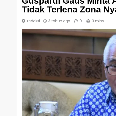
Guspardi Gaus Minta A
Tidak Terlena Zona N
redaksi
3 tahun ago
0
3 mins