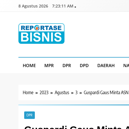
Skip
8 Agustus 2026
7:23:13 AM
to
content
Reportase Bisnis
Media Berita Indonesia
HOME
MPR
DPR
DPD
DAERAH
NA
Home
2023
Agustus
3
Guspardi Gaus Minta ASN 
DPR