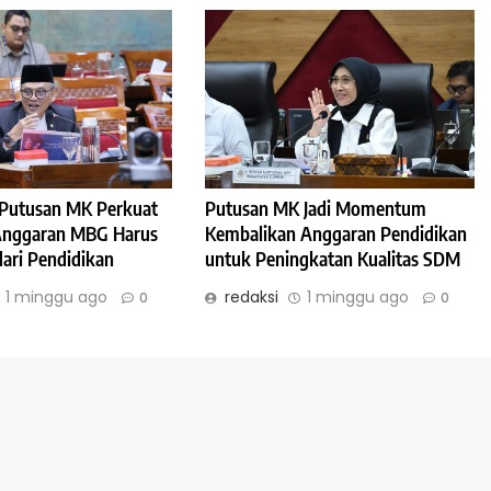
: Putusan MK Perkuat
Putusan MK Jadi Momentum
 Anggaran MBG Harus
Kembalikan Anggaran Pendidikan
dari Pendidikan
untuk Peningkatan Kualitas SDM
1 minggu ago
redaksi
1 minggu ago
0
0