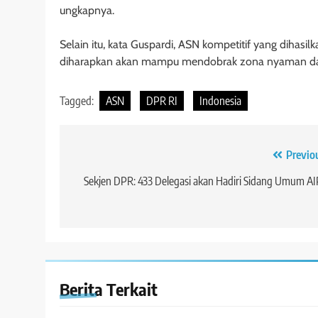
ungkapnya.
Selain itu, kata Guspardi, ASN kompetitif yang dihas
diharapkan akan mampu mendobrak zona nyaman dan 
Tagged:
ASN
DPR RI
Indonesia
Navigasi
Previo
pos
Sekjen DPR: 433 Delegasi akan Hadiri Sidang Umum A
Berita Terkait