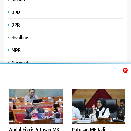
DPD
DPR
Headline
MPR
Nasional
Peristiwa
Polhukam
Uncategorized
Abdul Fikri: Putusan MK
Putusan MK Jadi