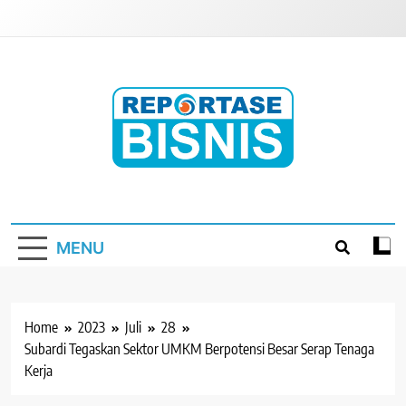
Skip
to
content
Reportase Bisnis
Media Berita Indonesia
MENU
Home
2023
Juli
28
Subardi Tegaskan Sektor UMKM Berpotensi Besar Serap Tenaga
Kerja